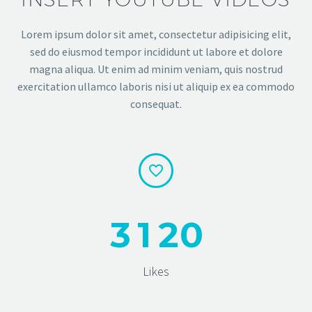
Lorem ipsum dolor sit amet, consectetur adipisicing elit,
sed do eiusmod tempor incididunt ut labore et dolore
magna aliqua. Ut enim ad minim veniam, quis nostrud
exercitation ullamco laboris nisi ut aliquip ex ea commodo
consequat.


3
1
2
0
Likes